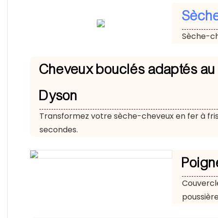
Sèch
Sèche-c
Cheveux bouclés adaptés au f
Dyson
Transformez votre sèche-cheveux en fer à fri
secondes.
Poign
Couvercle
poussière