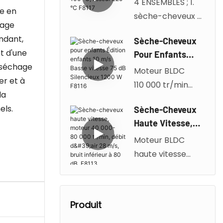
4 ENSEMBLES ; 1.
cheveux 1200 W /
le en
Cheveux 100 °C,
sèche-cheveux 2.
lisseur 80 W Deux
fage
Lisseur 220 °C
lisseur et
zones de
endant,
F8117
Sèche-Cheveux
boucleur 3.
température,
t d'une
Pour Enfants
brosse ronde 4.
réglables de 160 à
e séchage
Édition Enfants
Moteur BLDC
brosse plate
220 °C Convient à
er et à
10 M/s Basse
110 000 tr/min
tous les types de
Vitesse 75 DB
la
Double conduits
cheveux / F8118
Silencieux 1200
els.
Sèche-Cheveux
d'air/Haute
W F8116
Haute Vitesse,
concentration
Moteur 40 000-
Moteur BLDC
d'ions négatifs
80 000 Tr/min,
haute vitesse
Mode air doux
Débit D'air 28
Puissant flux d'air
spécial pour les
M/s, Bruit
de 35 m/s
enfants 1 200
Inférieur À 80 DB,
Traitement aux
W/Quatre
F8113
Produit
ions négatifs à
réglages de