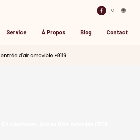
Service
À Propos
Blog
Contact
entrée d'air amovible F8119
 En Aluminium, Entrée D'air Amovible F8119