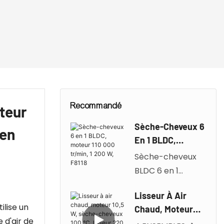
Recommandé
teur
Sèche-Cheveux 6
 en
En 1 BLDC,
Moteur 110 000
Sèche-cheveux
Tr/min, 1 200 W,
BLDC 6 en 1
F8118
Moteur haute
Lisseur À Air
vitesse 110 000
ilise un
Chaud, Moteur
tr/min Sèche-
 d'air de
10,5 W, Sèche-