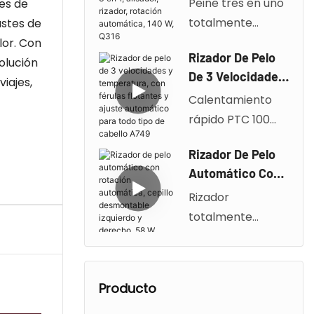
Peine tres en uno
nes de
°C, doble
1, Alisador,
totalmente
ustes de
aislamiento para
Rizador, Rotación
automático 140
lor. Con
evitar
Automática, 140
Rizador De Pelo
W/calentamiento
olución
quemaduras,
W, Q316
De 3 Velocidades
PTC Tres
iajes,
apagado
Y Temperatura,
Calentamiento
configuraciones
inteligente de 20
Con Férulas
rápido PTC 100
de temperatura:
minutos, voltaje
Flotantes Y
Salidas de aire
140-200 °C Uso
global de 100-240
Ajuste
Rizador De Pelo
frío
húmedo y
V.
Automático Para
Automático Con
independientes
seco/apagado
Todo Tipo De
Rotación
Rizador
Férulas flotantes
durante 30
Cabello A749
Automática,
totalmente
3D Mango con
minutos Bajo nivel
Cepillo
automático
clip para un
de ruido ≤78
Desmontable
Cubierta de peine
peinado más
dB/Q316
Izquierdo Y
desmontable/sel
suave
Derecho, 58 W,
Producto
eccionable a
A123