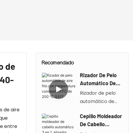
Recomendado
o de
Rizador De Pelo
140-
Automático De
Aire Frío Con
Rizador de pelo
Temperatura
automático de
Constante PTC
s de aire
aire frío con PTC,
De 200 °C Q317
Cepillo Moldeador
 que
temperatura
De Cabello
e entre
constante de 200
Automático 3 En