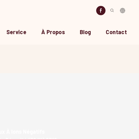
Service
À Propos
Blog
Contact
x À Ions Négatifs