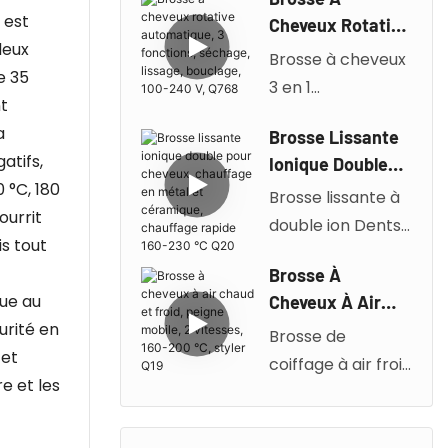
capillaire aux ions
 est
Vitesses, A1
Cheveux Rotative
négatifs,
deux
Automatique, 3
Brosse à cheveux
revêtement
e 35
Fonctions,
3 en 1
céramique, trois
t
Séchage,
entièrement
températures,
a
Lissage,
Brosse Lissante
automatique,
deux vitesses,
Bouclage, 100-
atifs,
Ionique Double
utilisation
1 000 W, convient
240 V, Q768
 °C, 180
Pour Cheveux,
Brosse lissante à
humide/sèche,
à tous les types
ourrit
Chauffage En
double ion Dents
rotation
de cheveux, arrêt
Métal Et
is tout
haute
automatique, 700
automatique A1
Céramique,
Brosse À
densité/concepti
W, double
après 60 minutes,
Chauffage
ue au
Cheveux À Air
on anti-brûlure
contrôle de
tension globale.
Rapide 160-230
Chaud Et Froid,
urité en
Brosse de
Plage de
température,
°C Q20
Peigne Mobile, 2
 et
coiffage à air froid
température
démêlage en 60
Vitesses, 160-200
re et les
multifonctionnelle
réglable : 160-
secondes, tension
°C, Styler Q19
Air chaud et froid
230°C Chauffage
globale, Q786