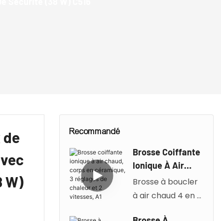
De Sécurité (38 W) C516
Recommandé
x de
Brosse Coiffante
avec
Ionique À Air
8 W)
Chaud, Corps En
Brosse à boucler
Céramique, 3
à air chaud 4 en 1,
Réglages De
traitement
Chaleur Et 2
Brosse À